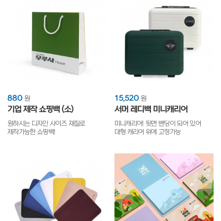
880
15,520
원
원
기업 제작 쇼핑백 (소)
서머 레디백 미니캐리어
원하시는 디자인 사이즈 재질로
미니캐리어! 뒷면 밴딩이 되어 있어
제작가능한 쇼핑백!
대형 캐리어 위에 고정가능