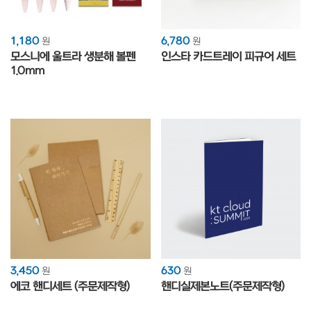
1,180
6,780
원
원
모스니에 울트라 생분해 볼펜
인스타 카드트레이 피규어 세트
1.0mm
3,450
630
원
원
에코 핸디세트 (주문제작형)
핸디실제본노트(주문제작형)