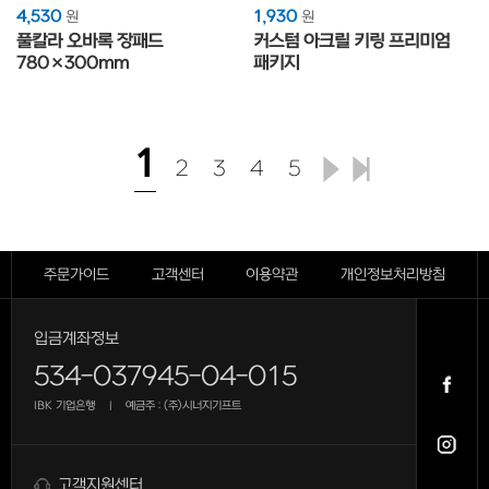
4,530
1,930
원
원
풀칼라 오바록 장패드
커스텀 아크릴 키링 프리미엄
780×300mm
패키지
1
2
3
4
5
주문가이드
고객센터
이용약관
개인정보처리방침
입금계좌정보
534-037945-04-015
IBK 기업은행
예금주 : (주)시너지기프트
|
고객지원센터