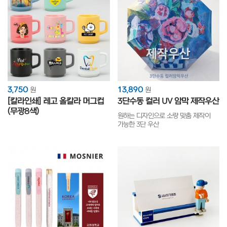
3,750
13,890
원
원
[칼라인쇄] 레고 올칼라 머그컵
3단수동 컬러 UV 암막 제작우산
(무광8색)
원하는 디자인으로 소량 맞춤 제작이
가능한 3단 우산