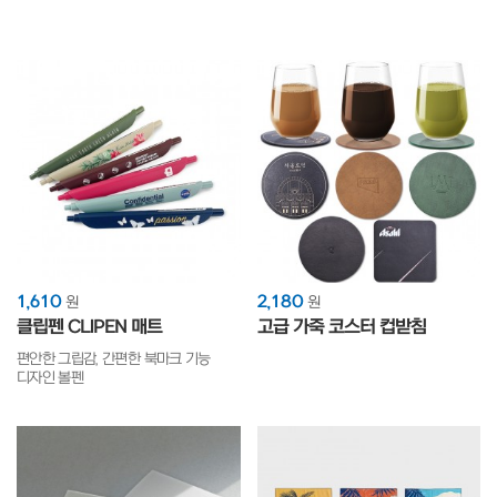
1,610
2,180
원
원
클립펜 CLIPEN 매트
고급 가죽 코스터 컵받침
편안한 그립감, 간편한 북마크 기능
디자인 볼펜