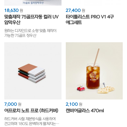
18,630
27,400
원
원
맞춤제작 75골프자동 컬러 UV
타이틀리스트 PRO V1 4구
암막우산
에그세트
원하는 디자인으로 소량 맞춤 제작이
가능한 75골프 장우산
7,000
2,100
원
원
어프로치 노트 프로 (하드커버)
캔비어글라스 470ml
하드커버 사철 제본방식을 사용하여
견고하며 180도 완벽하게 펼쳐지는