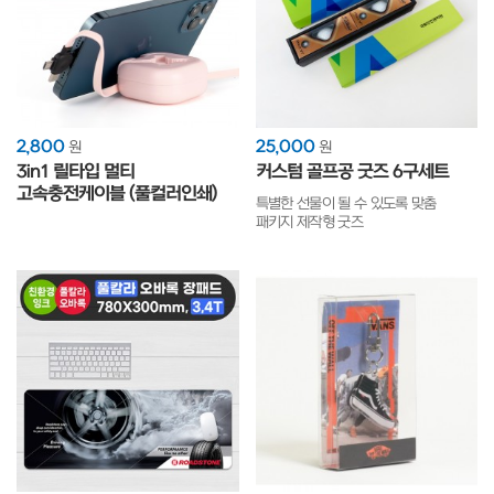
2,800
25,000
원
원
3in1 릴타입 멀티
커스텀 골프공 굿즈 6구세트
고속충전케이블 (풀컬러인쇄)
특별한 선물이 될 수 있도록 맞춤
패키지 제작형 굿즈