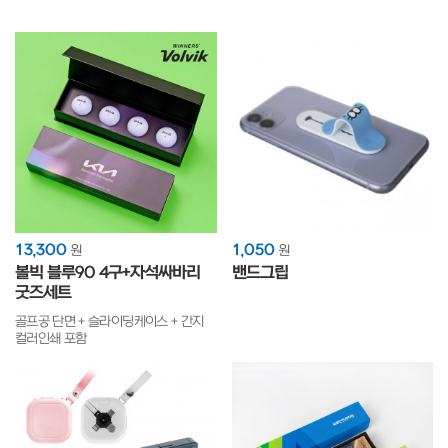
고급다이어리
13,300
1,050
원
원
볼빅 블루90 4구+자석싸바리
밴드그립
굿즈세트
골프공 단면 + 슬라이딩케이스 + 간지
컬러인쇄 포함