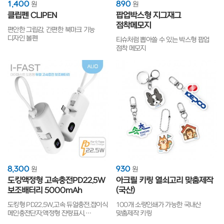
1,400
890
원
원
클립펜 CLIPEN
팝업박스형 지그재그
점착메모지
편안한 그립감, 간편한 북마크 기능
디자인 볼펜
티슈처럼 뽑아쓸 수 있는 박스형 팝업
점착 메모지
8,300
930
원
원
도킹액정형 고속충전PD22.5W
아크릴 키링 열쇠고리 맞춤제작
보조배터리 5000mAh
(국산)
도킹형 PD22.5W,고속 듀얼충전,접이식
100개 소량인쇄가 가능한 국내산
메인충전단자,액정형 잔량표시,
맞춤제작 키링
미니사이즈,생산물책임보험