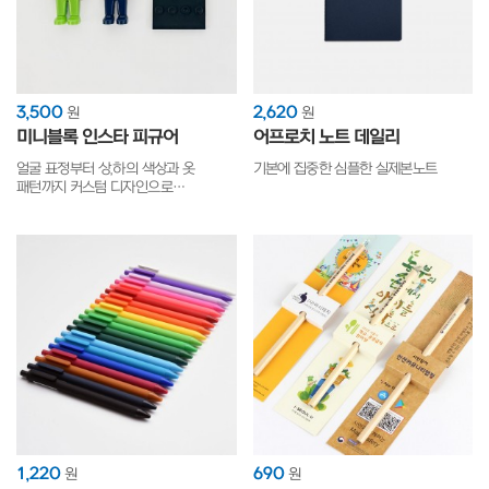
3,500
2,620
원
원
미니블록 인스타 피규어
어프로치 노트 데일리
얼굴 표정부터 상,하의 색상과 옷
기본에 집중한 심플한 실제본노트
패턴까지 커스텀 디자인으로
브랜드만의 특색 표현이 가능한 굿즈
1,220
690
원
원