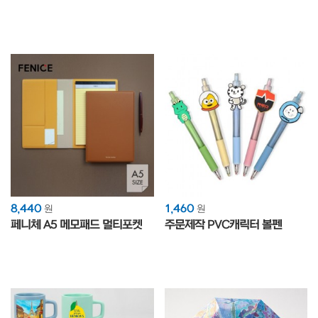
8,440
1,460
원
원
페니체 A5 메모패드 멀티포켓
주문제작 PVC캐릭터 볼펜