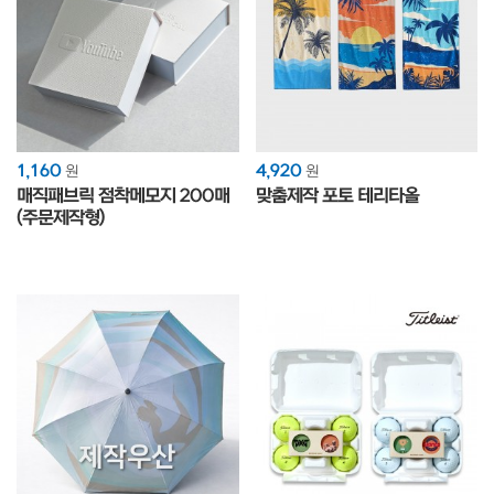
1,160
4,920
원
원
매직패브릭 점착메모지 200매
맞춤제작 포토 테리타올
(주문제작형)