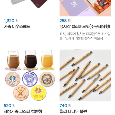
1,320
258
원
원
가죽 마우스패드
정사각 컬러메모잇(주문제작형)
표지, 내지에 원하는 디자인으로 커스텀
컬러인쇄가 가능한 점착식 메모지
520
740
원
원
재생가죽 코스터 컵받침
칠리 대나무 볼펜