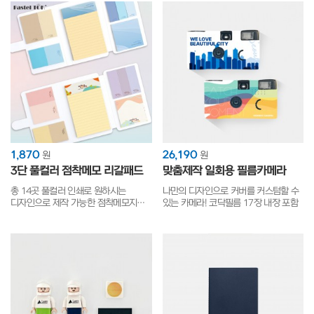
1,870
26,190
원
원
3단 풀컬러 점착메모 리갈패드
맞춤제작 일회용 필름카메라
총 14곳 풀컬러 인쇄로 원하시는
나만의 디자인으로 커버를 커스텀할 수
디자인으로 제작 가능한 점착메모지
있는 카메라! 코닥필름 17장 내장 포함
+메모패드 세트