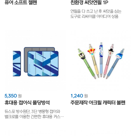
퓨어 소프트 젤펜
친환경 씨앗연필 1P
연필을 다 쓰고 난 후 씨앗을 심는
도구로 리싸이클 아이디어 상품
5,350
1,240
원
원
휴대용 접이식 폴딩방석
주문제작 아크릴 캐릭터 볼펜
듀스포 방수원단, 3단 병풍형 접이와
밸크로를 이용한 간편한 휴대용 커스텀
돗자리