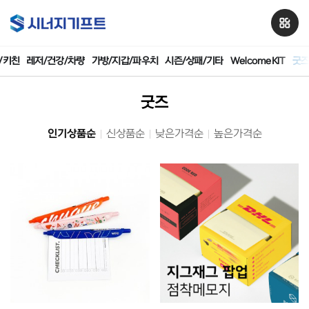
/키친
레저/건강/차량
가방/지갑/파우치
시즌/상패/기타
WelcomeKIT
굿
굿즈
인기상품순
신상품순
낮은가격순
높은가격순