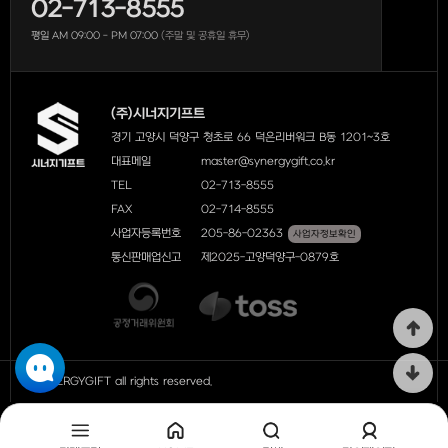
02-713-8555
평일 AM 09:00 - PM 07:00
(주말 및 공휴일 휴무)
(주)시너지기프트
경기 고양시 덕양구 청초로 66 덕은리버워크 B동 1201~3호
대표메일
master@synergygift.co.kr
TEL
02-713-8555
FAX
02-714-8555
사업자등록번호
205-86-02363
사업자정보확인
통신판매업신고
제2025-고양덕양구-0879호
ⓒ SYNERGYGIFT all rights reserved.