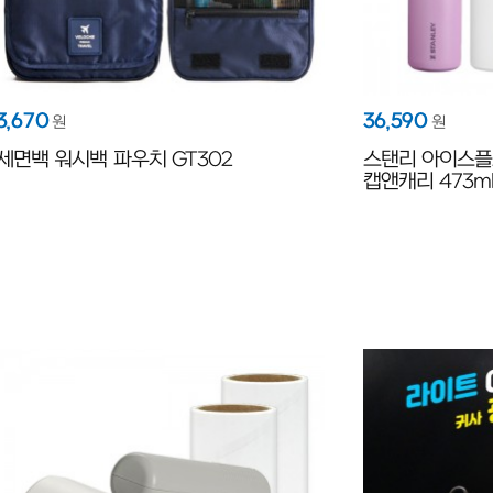
3,670
36,590
원
원
세면백 워시백 파우치 GT302
스탠리 아이스플
캡앤캐리 473m