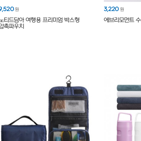
9,520
3,220
원
원
노티드담아 여행용 프리미엄 박스형
에브리모먼트 
압축파우치