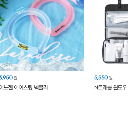
3,950
5,550
원
원
이노젠 아이스링 넥쿨러
N트래블 윈도우