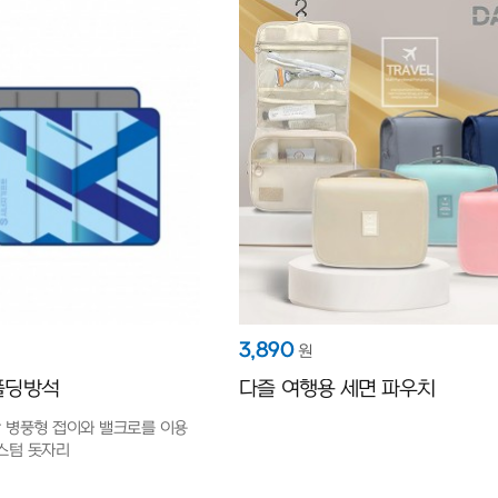
3,890
원
폴딩방석
다즐 여행용 세면 파우치
단 병풍형 접이와 밸크로를 이용
스텀 돗자리