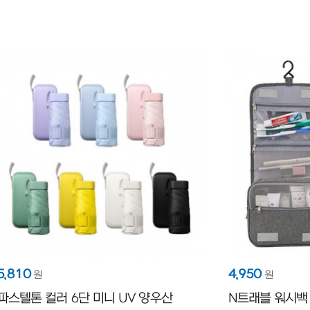
5,810
4,950
원
원
파스텔톤 컬러 6단 미니 UV 양우산
N트래블 워시백