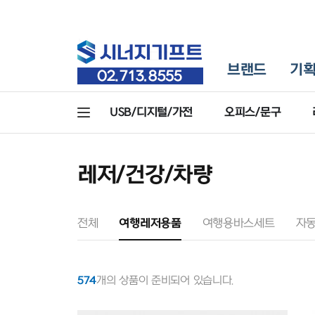
브랜드
기
USB/디지털/가전
오피스/문구
레저/건강/차량
전체
여행레저용품
여행용바스세트
자
574
개의 상품이 준비되어 있습니다.