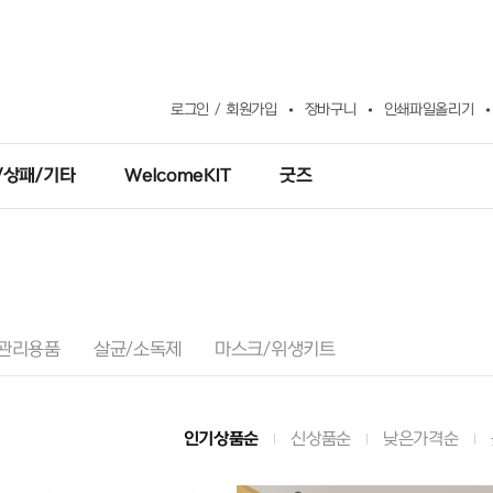
로그인
회원가입
장바구니
인쇄파일올리기
/상패/기타
WelcomeKIT
굿즈
관리용품
살균/소독제
마스크/위생키트
인기상품순
신상품순
낮은가격순