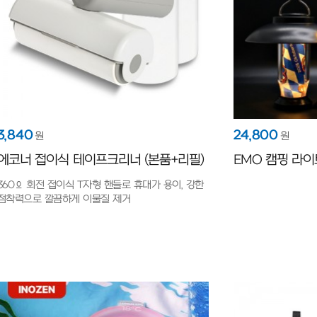
3,840
24,800
원
원
에코너 접이식 테이프크리너 (본품+리필)
EMO 캠핑 라이
360º 회전 접이식 T자형 핸들로 휴대가 용이, 강한
점착력으로 깔끔하게 이물질 제거