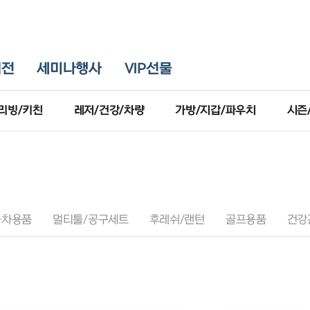
획전
세미나행사
VIP선물
리빙/키친
레저/건강/차량
가방/지갑/파우치
시즌
동차용품
멀티툴/공구세트
후레쉬/랜턴
골프용품
건강